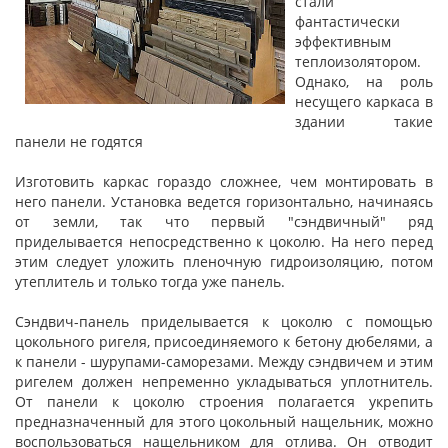
стали
фантастически
эффективным
теплоизолятором.
Однако, на роль
несущего каркаса в
здании такие
панели не годятся
Изготовить каркас гораздо сложнее, чем монтировать в
него панели. Установка ведется горизонтально, начинаясь
от земли, так что первый "сэндвичный" ряд
приделывается непосредственно к цоколю. На него перед
этим следует уложить пленочную гидроизоляцию, потом
утеплитель и только тогда уже панель.
Сэндвич-панель приделывается к цоколю с помощью
цокольного ригеля, присоединяемого к бетону дюбелями, а
к панели - шурупами-саморезами. Между сэндвичем и этим
ригелем должен непременно укладываться уплотнитель.
От панели к цоколю строения полагается укрепить
предназначенный для этого цокольный нащельник, можно
воспользоваться нащельником для отлива. Он отводит