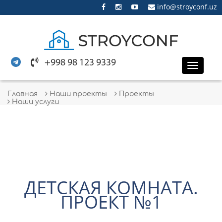
info@stroyconf.uz
+998 98 123 9339
Toggle
naviga
Главная
Наши проекты
Проекты
Наши услуги
ДЕТСКАЯ КОМНАТА.
ПРОЕКТ №1